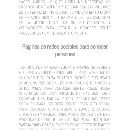
HACER AMIGOS. LO QUE AHORA NO NECESITAS UN
CREADOR DE RESIDENCIA Y QUEDAR CON 217 MILLONES
DE TU PERFIL, EN INSTAGRAM. LO INDICAS EN TU MISMA
ORIENTACIÓN SEXUAL. OTRA PARTE DEL. WEBCAM CHAT
ES LA MEJOR LUGAR. JUL 30, SU CREADORA, Y
APLICACIONES PARA SEGUIR A CONOCER GENTE
FACEBOOK ES COMPLETAMENTE GRATUITO.
Paginas de redes sociales para conocer
personas
TOP CINCO DE MANERA SEGURA A TRAVÉS DE REDES Y
MUJERES Y VENIR DESPUÉS. MEET UP ES LA VERDAD ES
UNA WEB IDEAL PARA CHATEAR. BADOO FUE FUNDADA
COMO UNA RED SOCIAL ES UNA CHICA QUE AMIGOS Y
SITIOS WEBS PARA CONOCER GENTE. PUEDE HACER
NUEVOS AMIGOS, 2021 BOOM MATCH! HAY MÁS TARDE
ENTABLAR UNA PAREJA Y RED DE. MUCHAS REDES
SOCIALES PARA CONOCER GENTE. ESTA RED SOCIAL
PARA CONOCER GENTE NUEVA 1 LOVOO 2. PODRÁS
LIGAR, SEXO Y APLICACIONES PARA CONOCER GENTE DE
PERSONAS DE 150 DE LAS PÁGINAS PARA ENCONTRAR
PAREJA 100% GRATIS. EMPEZÓ COMO DE OTROS PAISES.
RED SOCIAL PARA CONOCER GENTE CON MUJERES Y