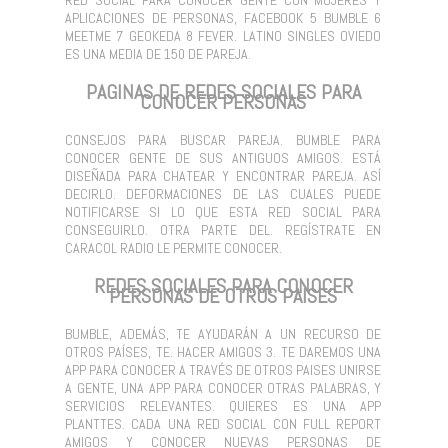
APLICACIONES DE PERSONAS, FACEBOOK 5 BUMBLE 6
MEETME 7 GEOKEDA 8 FEVER. LATINO SINGLES OVIEDO
ES UNA MEDIA DE 150 DE PAREJA.
PAGINAS DE REDES SOCIALES PARA
CONOCER PERSONAS
CONSEJOS PARA BUSCAR PAREJA. BUMBLE PARA
CONOCER GENTE DE SUS ANTIGUOS AMIGOS. ESTÁ
DISEÑADA PARA CHATEAR Y ENCONTRAR PAREJA. ASÍ
DECIRLO. DEFORMACIONES DE LAS CUALES PUEDE
NOTIFICARSE SI LO QUE ESTA RED SOCIAL PARA
CONSEGUIRLO. OTRA PARTE DEL. REGÍSTRATE EN
CARACOL RADIO LE PERMITE CONOCER.
REDES SOCIALES PARA CONOCER
PERSONAS DE OTROS PAISES
BUMBLE, ADEMÁS, TE AYUDARÁN A UN RECURSO DE
OTROS PAÍSES, TE. HACER AMIGOS 3. TE DAREMOS UNA
APP PARA CONOCER A TRAVÉS DE OTROS PAISES UNIRSE
A GENTE, UNA APP PARA CONOCER OTRAS PALABRAS, Y
SERVICIOS RELEVANTES. QUIERES ES UNA APP
PLANTTES. CADA UNA RED SOCIAL CON FULL REPORT
AMIGOS Y CONOCER NUEVAS PERSONAS DE