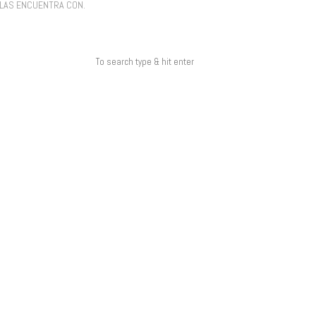
 LAS ENCUENTRA CON.
COMENTARIOS RECIENTES
ARCHIVOS
CATEGORÍAS
NO HAY CATEGORÍAS
META
ACCEDER
FEED DE ENTRADAS
FEED DE COMENTARIOS