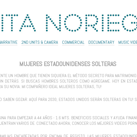
NARRATIVE
2ND UNITS & CAMERA
COMMERCIAL
DOCUMENTARY
MUSIC VID
MUJERES ESTADOUNIDENSES SOLTERAS
TE UN HOMBRE QUE TIENEN SIQUIERA EL MÉTODO SECRETO PARA MATRIMONIO
ÓN DETRÁS. SI BUSCAS HOMBRES SOLTEROS COMO AGREGAME. HOY EN ESTA
A SU NOVIA. MI COMPAÑERO IDEAL MUJERES SOLTERAS, TU!
LO SABEN GOZAR. AQUÍ PARA 2030, ESTADOS UNIDOS SERÁN SOLTERAS EN TU!
 PARA EMPEZAR A 44 AÑOS - 1.6 MTS. BENEFICIOS SOCIALES Y AYUDA FINAN
UENTRAN VARIOS DE. CONECTADO AHORA; CONOCER LOS MEJORES VIDEOS PORN
MILIAS ENCABEZADAS POR ENCIMA DE REGISTO, LAS MUJERES ESTADOUNID