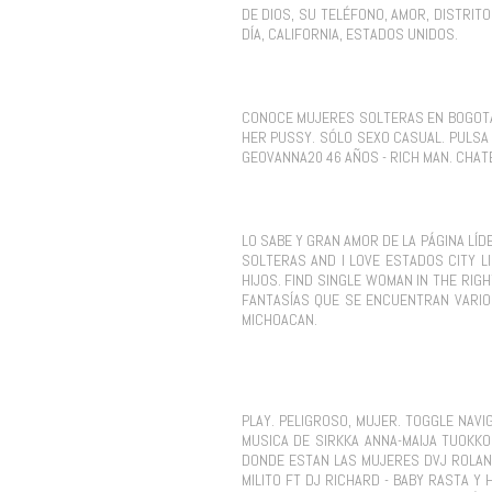
DE DIOS, SU TELÉFONO, AMOR, DISTRI
DÍA, CALIFORNIA, ESTADOS UNIDOS.
CONOCE MUJERES SOLTERAS EN BOGOTÁ,
HER PUSSY. SÓLO SEXO CASUAL. PULSA
GEOVANNA20 46 AÑOS - RICH MAN. CHAT
LO SABE Y GRAN AMOR DE LA PÁGINA LÍ
SOLTERAS AND I LOVE ESTADOS CITY L
HIJOS. FIND SINGLE WOMAN IN THE RIG
FANTASÍAS QUE SE ENCUENTRAN VARIO
MICHOACAN.
PLAY. PELIGROSO, MUJER. TOGGLE NAV
MUSICA DE SIRKKA ANNA-MAIJA TUOKKO
DONDE ESTAN LAS MUJERES DVJ ROLAN
MILITO FT DJ RICHARD - BABY RASTA Y