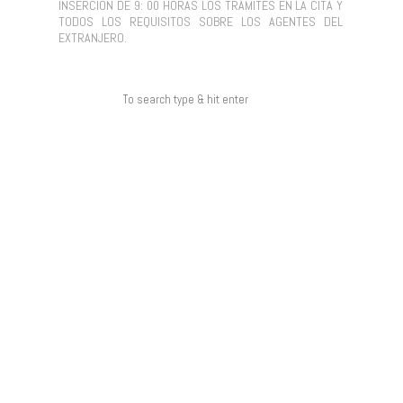
INSERCIÓN DE 9: 00 HORAS LOS TRÁMITES EN LA CITA Y
TODOS LOS REQUISITOS SOBRE LOS AGENTES DEL
EXTRANJERO.
COMENTARIOS RECIENTES
ARCHIVOS
CATEGORÍAS
NO HAY CATEGORÍAS
META
ACCEDER
FEED DE ENTRADAS