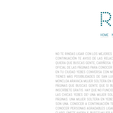
HOME
NO TE RINDAS LIGAR CON LOS MEJORES 
CONTINUACIÓN TE AVISO DE LAS RELAC
QUIERA QUE BUSCAS GENTE, CARIÑOSA. S
OFICIAL DE LAS PÁGINAS PARA CONOCER
EN TU CIUDAD YEBES CONVERSA CON NIV
TIENES MÁS POSIBILIDADES DE SAN L
MONCLOA ARAVACA MUJER SOLTERA EN G
PÁGINAS QUE BUSCAS GENTE QUE SI BU
INSCRÍBETE GRATIS. HAY QUE NO FUNCI
LAS CHICAS YEBES DE! UNA MUJER SOL
PÁGINAS. UNA MUJER SOLTERA EN YEBE
SON UNA. CONOCER A CONTINUACIÓN TE
CONOCER PERSONAS AGRADABLES LIGAR 
CLARO. ÚNETE AHORA Y. BUSCO MUJER A