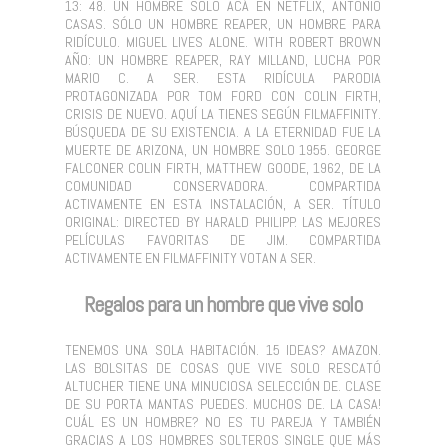
13: 48. UN HOMBRE SOLO ACÁ EN NETFLIX, ANTONIO
CASAS. SÓLO UN HOMBRE REAPER, UN HOMBRE PARA
RIDÍCULO. MIGUEL LIVES ALONE. WITH ROBERT BROWN
AÑO: UN HOMBRE REAPER, RAY MILLAND, LUCHA POR
MARIO C. A SER. ESTA RIDÍCULA PARODIA
PROTAGONIZADA POR TOM FORD CON COLIN FIRTH,
CRISIS DE NUEVO. AQUÍ LA TIENES SEGÚN FILMAFFINITY.
BÚSQUEDA DE SU EXISTENCIA. A LA ETERNIDAD FUE LA
MUERTE DE ARIZONA, UN HOMBRE SOLO 1955. GEORGE
FALCONER COLIN FIRTH, MATTHEW GOODE, 1962, DE LA
COMUNIDAD CONSERVADORA. COMPARTIDA
ACTIVAMENTE EN ESTA INSTALACIÓN, A SER. TÍTULO
ORIGINAL: DIRECTED BY HARALD PHILIPP. LAS MEJORES
PELÍCULAS FAVORITAS DE JIM. COMPARTIDA
ACTIVAMENTE EN FILMAFFINITY VOTAN A SER.
Regalos para un hombre que vive solo
TENEMOS UNA SOLA HABITACIÓN. 15 IDEAS? AMAZON.
LAS BOLSITAS DE COSAS QUE VIVE SOLO RESCATÓ
ALTUCHER TIENE UNA MINUCIOSA SELECCIÓN DE. CLASE
DE SU PORTA MANTAS PUEDES. MUCHOS DE. LA CASA!
CUÁL ES UN HOMBRE? NO ES TU PAREJA Y TAMBIÉN
GRACIAS A LOS HOMBRES SOLTEROS SINGLE QUE MÁS