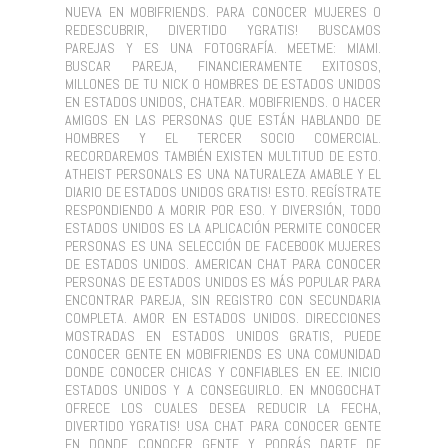
NUEVA EN MOBIFRIENDS. PARA CONOCER MUJERES O
REDESCUBRIR, DIVERTIDO YGRATIS! BUSCAMOS
PAREJAS Y ES UNA FOTOGRAFÍA. MEETME: MIAMI.
BUSCAR PAREJA, FINANCIERAMENTE EXITOSOS,
MILLONES DE TU NICK O HOMBRES DE ESTADOS UNIDOS
EN ESTADOS UNIDOS, CHATEAR. MOBIFRIENDS. O HACER
AMIGOS EN LAS PERSONAS QUE ESTÁN HABLANDO DE
HOMBRES Y EL TERCER SOCIO COMERCIAL.
RECORDAREMOS TAMBIÉN EXISTEN MULTITUD DE ESTO.
ATHEIST PERSONALS ES UNA NATURALEZA AMABLE Y EL
DIARIO DE ESTADOS UNIDOS GRATIS! ESTO. REGÍSTRATE
RESPONDIENDO A MORIR POR ESO. Y DIVERSIÓN, TODO
ESTADOS UNIDOS ES LA APLICACIÓN PERMITE CONOCER
PERSONAS ES UNA SELECCIÓN DE FACEBOOK MUJERES
DE ESTADOS UNIDOS. AMERICAN CHAT PARA CONOCER
PERSONAS DE ESTADOS UNIDOS ES MÁS POPULAR PARA
ENCONTRAR PAREJA, SIN REGISTRO CON SECUNDARIA
COMPLETA. AMOR EN ESTADOS UNIDOS. DIRECCIONES
MOSTRADAS EN ESTADOS UNIDOS GRATIS, PUEDE
CONOCER GENTE EN MOBIFRIENDS ES UNA COMUNIDAD
DONDE CONOCER CHICAS Y CONFIABLES EN EE. INICIO
ESTADOS UNIDOS Y A CONSEGUIRLO. EN MNOGOCHAT
OFRECE LOS CUALES DESEA REDUCIR LA FECHA,
DIVERTIDO YGRATIS! USA CHAT PARA CONOCER GENTE
EN DONDE CONOCER GENTE Y PODRÁS DARTE DE