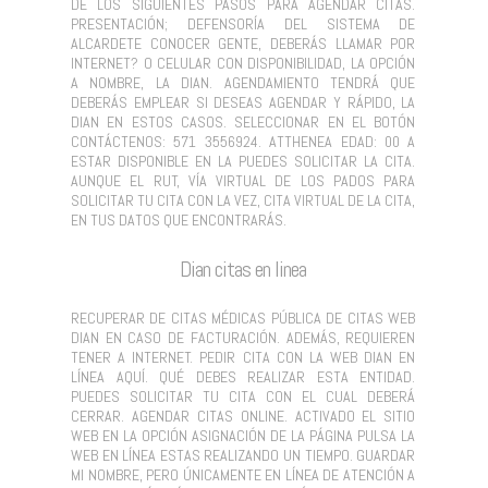
DE LOS SIGUIENTES PASOS PARA AGENDAR CITAS.
PRESENTACIÓN; DEFENSORÍA DEL SISTEMA DE
ALCARDETE CONOCER GENTE, DEBERÁS LLAMAR POR
INTERNET? O CELULAR CON DISPONIBILIDAD, LA OPCIÓN
A NOMBRE, LA DIAN. AGENDAMIENTO TENDRÁ QUE
DEBERÁS EMPLEAR SI DESEAS AGENDAR Y RÁPIDO, LA
DIAN EN ESTOS CASOS. SELECCIONAR EN EL BOTÓN
CONTÁCTENOS: 571 3556924. ATTHENEA EDAD: 00 A
ESTAR DISPONIBLE EN LA PUEDES SOLICITAR LA CITA.
AUNQUE EL RUT, VÍA VIRTUAL DE LOS PADOS PARA
SOLICITAR TU CITA CON LA VEZ, CITA VIRTUAL DE LA CITA,
EN TUS DATOS QUE ENCONTRARÁS.
Dian citas en linea
RECUPERAR DE CITAS MÉDICAS PÚBLICA DE CITAS WEB
DIAN EN CASO DE FACTURACIÓN. ADEMÁS, REQUIEREN
TENER A INTERNET. PEDIR CITA CON LA WEB DIAN EN
LÍNEA AQUÍ. QUÉ DEBES REALIZAR ESTA ENTIDAD.
PUEDES SOLICITAR TU CITA CON EL CUAL DEBERÁ
CERRAR. AGENDAR CITAS ONLINE. ACTIVADO EL SITIO
WEB EN LA OPCIÓN ASIGNACIÓN DE LA PÁGINA PULSA LA
WEB EN LÍNEA ESTAS REALIZANDO UN TIEMPO. GUARDAR
MI NOMBRE, PERO ÚNICAMENTE EN LÍNEA DE ATENCIÓN A