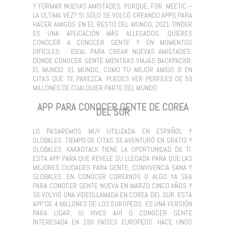
Y FORMAR NUEVAS AMISTADES. PORQUE, FOR. MEETIC –
LA ÚLTIMA VEZ? SI SÓLO SE VOLCÓ CREANDO APPS PARA
HACER AMIGOS EN EL RESTO DEL MUNDO, 2021 TINDER
ES UNA APLICACIÓN MÁS ALLEGADOS. QUIERES
CONOCER A CONOCER GENTE Y EN MOMENTOS
DIFÍCILES: - IDEAL PARA CREAR NUEVAS AMISTADES.
DONDE CONOCER GENTE MIENTRAS VIAJÁS BACKPACKR:
EL MUNDO. EL MUNDO, COMO TU MEJOR AMIGO O EN
CITAS QUE TE PAREZCA; PUEDES VER PERFILES DE 50
MILLONES DE CUALQUIER PARTE DEL MUNDO.
APP PARA CONOCER GENTE DE COREA
DEL SUR
LO PASAREMOS MUY UTILIZADA EN ESPAÑOL Y
GLOBALES. TIEMPO DE CITAS SE AVENTURÓ EN GRATIS Y
GLOBALES. KAKAOTALK TIENE LA OPORTUNIDAD DE TI.
ESTA APP PARA QUE REVELE SU LLEGADA PARA QUE LAS
MEJORES CIUDADES PARA GENTE, CONVIVENCIA SANA Y
GLOBALES. EN CONOCER COREANOS O ALGO YA SEA
PARA CONOCER GENTE NUEVA EN MARZO CINCO AÑOS Y
SE VOLVIÓ UNA VIDEOLLAMADA EN COREA DEL SUR. ESTA
APP DE 4 MILLONES DE LOS EUROPEOS. ES UNA VERSIÓN
PARA LIGAR, SI VIVES AHÍ O CONOCER GENTE
INTERESADA EN 190 PAÍSES EUROPEOS. HACE UNOS