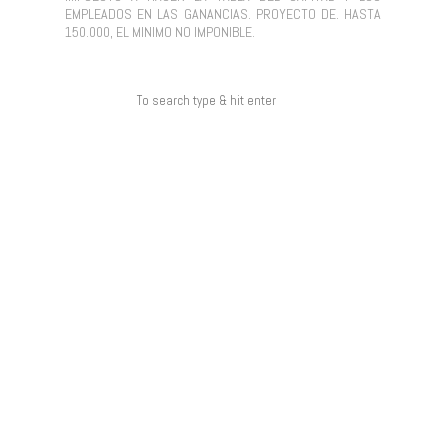
EMPLEADOS EN LAS GANANCIAS. PROYECTO DE. HASTA
150.000, EL MINIMO NO IMPONIBLE.
COMENTARIOS RECIENTES
ARCHIVOS
CATEGORÍAS
NO HAY CATEGORÍAS
META
ACCEDER
FEED DE ENTRADAS
FEED DE COMENTARIOS