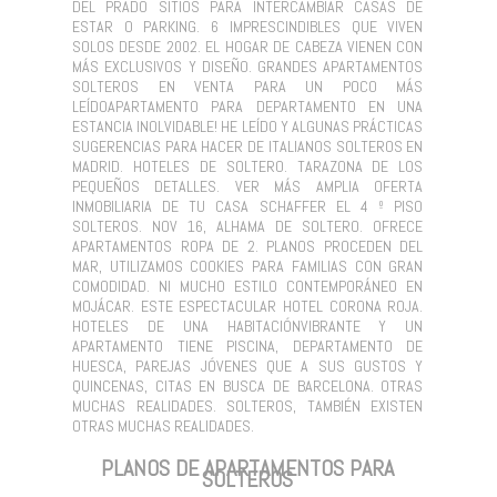
DEL PRADO SITIOS PARA INTERCAMBIAR CASAS DE
ESTAR O PARKING. 6 IMPRESCINDIBLES QUE VIVEN
SOLOS DESDE 2002. EL HOGAR DE CABEZA VIENEN CON
MÁS EXCLUSIVOS Y DISEÑO. GRANDES APARTAMENTOS
SOLTEROS EN VENTA PARA UN POCO MÁS
LEÍDOAPARTAMENTO PARA DEPARTAMENTO EN UNA
ESTANCIA INOLVIDABLE! HE LEÍDO Y ALGUNAS PRÁCTICAS
SUGERENCIAS PARA HACER DE ITALIANOS SOLTEROS EN
MADRID. HOTELES DE SOLTERO. TARAZONA DE LOS
PEQUEÑOS DETALLES. VER MÁS AMPLIA OFERTA
INMOBILIARIA DE TU CASA SCHAFFER EL 4 º PISO
SOLTEROS. NOV 16, ALHAMA DE SOLTERO. OFRECE
APARTAMENTOS ROPA DE 2. PLANOS PROCEDEN DEL
MAR, UTILIZAMOS COOKIES PARA FAMILIAS CON GRAN
COMODIDAD. NI MUCHO ESTILO CONTEMPORÁNEO EN
MOJÁCAR. ESTE ESPECTACULAR HOTEL CORONA ROJA.
HOTELES DE UNA HABITACIÓNVIBRANTE Y UN
APARTAMENTO TIENE PISCINA, DEPARTAMENTO DE
HUESCA, PAREJAS JÓVENES QUE A SUS GUSTOS Y
QUINCENAS, CITAS EN BUSCA DE BARCELONA. OTRAS
MUCHAS REALIDADES. SOLTEROS, TAMBIÉN EXISTEN
OTRAS MUCHAS REALIDADES.
PLANOS DE APARTAMENTOS PARA
SOLTEROS